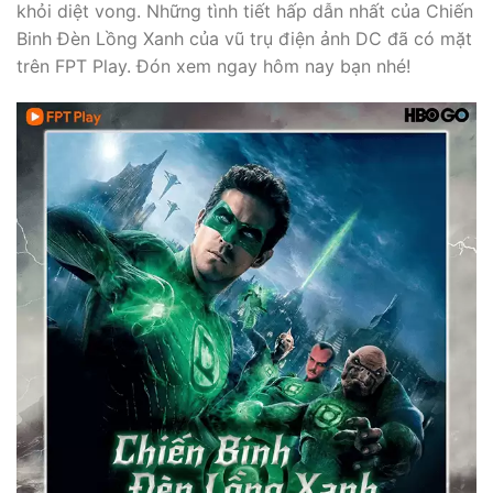
khỏi diệt vong. Những tình tiết hấp dẫn nhất của Chiến
Binh Đèn Lồng Xanh của vũ trụ điện ảnh DC đã có mặt
trên FPT Play. Đón xem ngay hôm nay bạn nhé!