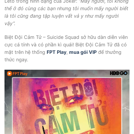
Leto trong hình dạng của Joker:
“Mấy người, tôi không
thể ở đó cùng các bạn nhưng tôi muốn mấy người biết
là tôi cũng đang tập luyện vất vả y như mấy người
vậy”.
Biệt Đội Cảm Tử – Suicide Squad sở hữu dàn diễn viên
cực cá tính và có phần kì quái! Biệt Đội Cảm Tử đã có
mặt trên hệ thống
FPT Play
,
mua gói VIP
để thưởng
thức ngay.