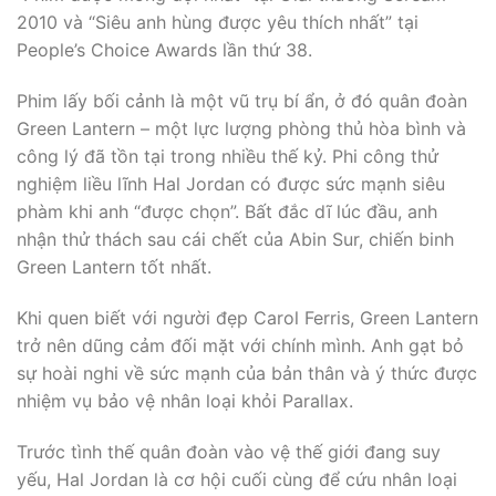
2010 và “Siêu anh hùng được yêu thích nhất” tại
People’s Choice Awards lần thứ 38.
Phim lấy bối cảnh là một vũ trụ bí ẩn, ở đó quân đoàn
Green Lantern – một lực lượng phòng thủ hòa bình và
công lý đã tồn tại trong nhiều thế kỷ. Phi công thử
nghiệm liều lĩnh Hal Jordan có được sức mạnh siêu
phàm khi anh “được chọn”. Bất đắc dĩ lúc đầu, anh
nhận thử thách sau cái chết của Abin Sur, chiến binh
Green Lantern tốt nhất.
Khi quen biết với người đẹp Carol Ferris, Green Lantern
trở nên dũng cảm đối mặt với chính mình. Anh gạt bỏ
sự hoài nghi về sức mạnh của bản thân và ý thức được
nhiệm vụ bảo vệ nhân loại khỏi Parallax.
Trước tình thế quân đoàn vào vệ thế giới đang suy
yếu, Hal Jordan là cơ hội cuối cùng để cứu nhân loại