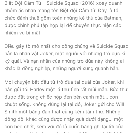
Biệt Đội Cảm Tử – Suicide Squad (2016) xoay quanh
nhóm ác nhân mang tên Biệt đội Cảm tử. Đây là tổ
chức đánh thuê gồm toàn những kẻ thù của Batman,
được chính phủ tập hợp lại để chuyên thực hiện các
nhiệm vụ bí mật.
Điều gây tò mò nhất cho công chúng về Suicide Squad
hẳn là nhân vật Joker, một người với những trò cực kì
kỳ quái. Và nạn nhân của những trò đùa này không ai
khác là đồng nghiệp, những người xung quanh hắn.
Mọi chuyện bắt đầu từ trò đùa tai quái của Joker, khi
hắn gửi tới Harley một lá thư tình rất mùi mẫn. Bức thư
được đặt trong chiếc hộp đen bên cạnh một… con
chuột sống. Không dừng lại tại đó, Joker gửi cho Will
Smith một băng đạn thật cùng kèm tâm thư. Những
đồng đội khác cũng được nhận quà dưới dạng… một
con heo chết, kèm với đó là cuốn băng ghi lại lời của