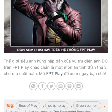
Thế giới siêu anh hùng hấp dẫn của vũ trụ điện ảnh DC
trên FPT Play chắc chắn là một món ăn tinh thần thú vị
cho dịp cuối tuần. Mở
FPT Play
để xem ngay bạn nhé!
Tag:
,
,
,
Birds of Prey
dc fpt play
Green Lantern
,
,
Joker
Justice League: The Flashpoint Paradox