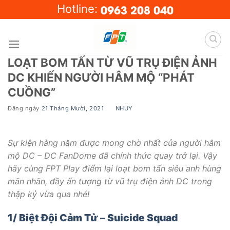
Skip
0963 208 040
Hotline:
to
content
LOẠT BOM TẤN TỪ VŨ TRỤ ĐIỆN ẢNH
DC KHIẾN NGƯỜI HÂM MỘ “PHÁT
CUỒNG”
Đăng ngày
21 Tháng Mười, 2021
BY
NHUY
Sự kiện hàng năm được mong chờ nhất của người hâm
mộ DC – DC FanDome đã chính thức quay trở lại. Vậy
hãy cùng FPT Play điểm lại loạt bom tấn siêu anh hùng
mãn nhãn, đầy ấn tượng từ vũ trụ điện ảnh DC trong
thập kỷ vừa qua nhé!
1/ Biệt Đội Cảm Tử – Suicide Squad