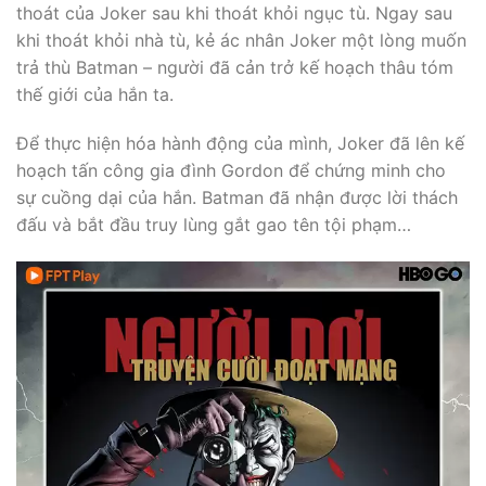
thoát của Joker sau khi thoát khỏi ngục tù. Ngay sau
khi thoát khỏi nhà tù, kẻ ác nhân Joker một lòng muốn
trả thù Batman – người đã cản trở kế hoạch thâu tóm
thế giới của hắn ta.
Để thực hiện hóa hành động của mình, Joker đã lên kế
hoạch tấn công gia đình Gordon để chứng minh cho
sự cuồng dại của hắn. Batman đã nhận được lời thách
đấu và bắt đầu truy lùng gắt gao tên tội phạm…