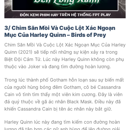
3/ Chim Săn Mồi Và Cuộc Lột Xác Ngoạn
Mục Của Harley Quinn – Birds of Prey
Chim Săn Mồi Và Cuộc Lột Xác Ngoạn Mục Của Harley
Quinn (2021) sẽ tiếp nối những sự kiện xảy ra trong
Biệt Đội Cảm Tử. Lúc này Harley Quinn không còn phụ
thuộc vào Joker và đang tìm đường hoàn lương.
Trong lúc thành phố Gotham hỗn loạn sau sự biến mất
của người hùng bóng đêm Gotham, cô bé Cassandra
Cain vô tình tìm thấy một viên kim cương. Đây là viên
đá quý thuộc về gã ác nhân Black Mask. Điều này đã
khiến Cassandra Cain bị tên ác nhân này bắt giữ.
Harley Quinn lúc này đang tìm kiếm con đường hoàn
lương đã tập hợp các nữ anh hùng để lên đường giải