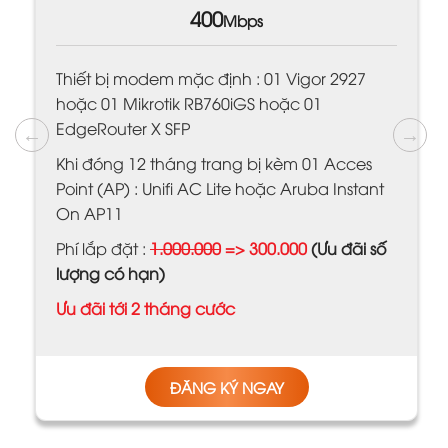
400
Mbps
Thiết bị modem mặc định : 01 Vigor 2927
hoặc 01 Mikrotik RB760iGS hoặc 01
EdgeRouter X SFP
Khi đóng 12 tháng trang bị kèm 01 Acces
Point (AP) : Unifi AC Lite hoặc Aruba Instant
On AP11
Phí lắp đặt :
1.000.000
=> 300.000
(Ưu đãi số
lượng có hạn)
Ưu đãi tới 2 tháng cước
ĐĂNG KÝ NGAY