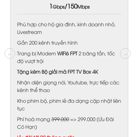
1
/150
Gbps
Mbps
Phù hợp cho hộ gia đình, kinh doanh nhỏ,
Livestream
Gần 200 kênh truyền hình
Trang bị Modem
WiFi6 FPT
2 băng tần, tốc
độ vượt trội
Tặng kèm Bộ giải mã FPT TV Box 4K
Nhận diện giọng nói, Youtube, trực tiếp các
kênh thể thao
Kho phim bộ, phim lẻ đa dạng cập nhật liên
tục
Phí hoà mạng
399.000
=> 299.000 (Ưu Đãi
Có Hạn)