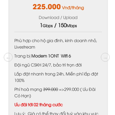
225.000
Vnđ/tháng
Download / Upload
1
/ 150
Gbps
Mbps
Phù hợp cho hộ gia đình, kinh doanh nhỏ,
Livestream
Trang bị
Modem 1ONT Wifi 6
Đội ngũ CSKH 24/7, bảo trì trọn đời
Lắp đặt nhanh trong 24h, Miễn phí lắp đặt
100%
Phí hoà mạng
399.000
=>299.000 ( Ưu Đãi
Có Hạn)
Ưu đãi tới 02 tháng cước
Lưu ý: Giá có thể thay đổi tuỳ vào khu vực