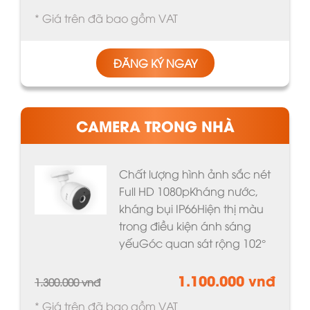
* Giá trên đã bao gồm VAT
ĐĂNG KÝ NGAY
CAMERA TRONG NHÀ
Chất lượng hình ảnh sắc nét
Full HD 1080pKháng nước,
kháng bụi IP66Hiện thị màu
trong điều kiện ánh sáng
yếuGóc quan sát rộng 102°
1.100.000 vnđ
1.300.000 vnđ
* Giá trên đã bao gồm VAT