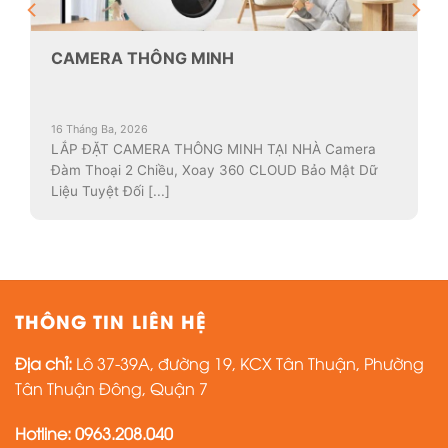
CAMERA THÔNG MINH
16 Tháng Ba, 2026
LẮP ĐẶT CAMERA THÔNG MINH TẠI NHÀ Camera
Đàm Thoại 2 Chiều, Xoay 360 CLOUD Bảo Mật Dữ
Liệu Tuyệt Đối [...]
THÔNG TIN LIÊN HỆ
Địa chỉ:
Lô 37-39A, đường 19, KCX Tân Thuận, Phường
Tân Thuận Đông, Quận 7
Hotline: 0963.208.040