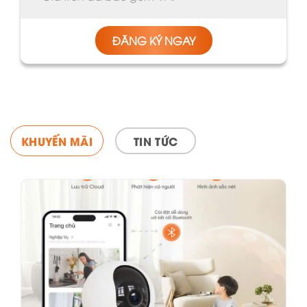
ĐĂNG KÝ NGAY
TAB TITLE
KHUYẾN MÃI
TIN TỨC