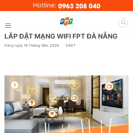
Skip
0963 208 040
Hotline:
to
content
LẮP ĐẶT MẠNG WIFI FPT ĐÀ NẴNG
Đăng ngày
14 Tháng Tám, 2024
BY
CADT