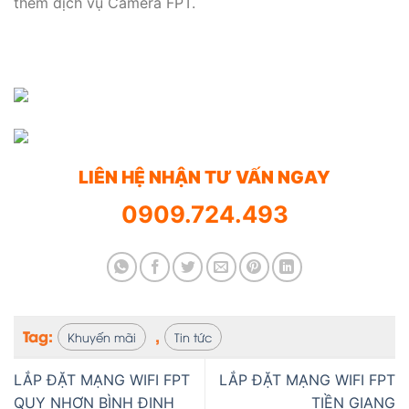
thêm dịch vụ Camera FPT.
LIÊN HỆ NHẬN TƯ VẤN NGAY
0909.724.493
Tag:
,
Khuyến mãi
Tin tức
LẮP ĐẶT MẠNG WIFI FPT
LẮP ĐẶT MẠNG WIFI FPT
QUY NHƠN BÌNH ĐỊNH
TIỀN GIANG